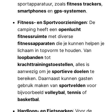
sportapparatuur, zoals
fitness trackers
,
smartphones
en
gps-systemen
.
Fitness- en Sportvoorzieningen
: De
camping heeft een
openlucht
fitnessruimte
met diverse
fitnessapparaten
die je kunnen helpen je
lichaam in topvorm te houden. Van
loopbanden
tot
krachttrainingstoestellen
, alles is
aanwezig om je
sportieve doelen
te
bereiken. Daarnaast kunnen gasten
gebruik maken van
sportvelden
voor
bijvoorbeeld
volleybal
,
tennis
of
basketbal
.
Hardloop- en Fietsparken
: Voor de